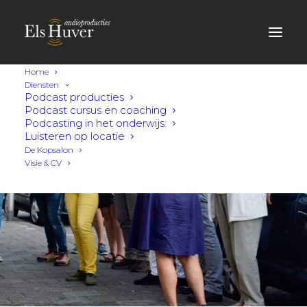
Home
Diensten
Podcast producties
Podcast cursus en coaching
Podcasting in het onderwijs:
Luisteren op locatie
De Kopsalon
Visie & CV