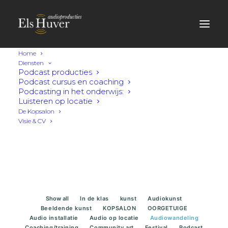
Home
Diensten
Producties
Podcast producties
Podcast cursus en coaching
Podcasting in het onderwijs:
Luisteren op locatie
Wil je op de hoogte blijven van nieuwe
De Kopsalon
projecten?
Visie & CV
Schrijf je in voor onze nieuwsbrief.
Show all
In de klas
kunst
Audiokunst
Beeldende kunst
KOPSALON
OORGETUIGE
Audio installatie
Audio op locatie
Audiowandeling
Coaching/training
Community art
Festival
Podcast