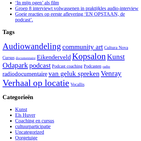
‘In mijn ogen’ als film
Groep 8 interviewt volwassenen in praktijkles audio-interview
Goeie reacties op eerste aflevering ‘EN OPSTAAN, de
podcast’.
Tags
Audiowandeling
community art
Cultura Nova
Kopsalon
Kunst
Eikenderveld
Cursus
documentaire
Odapark
podcast
Podcast coaching
Podcasten
radio
Venray
van geluk spreken
radiodocumentaire
Verhaal op locatie
Vocallis
Categorieën
Kunst
Els Huver
Coaching en cursus
cultuurparticipatie
Uncategorized
Oorgetuige