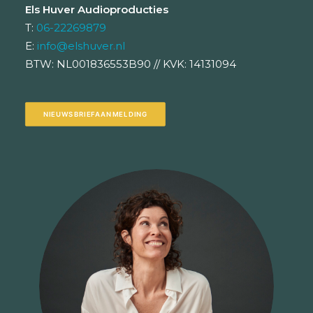
Els Huver Audioproducties
T:
06-22269879
E:
info@elshuver.nl
BTW: NL001836553B90 // KVK: 14131094
NIEUWSBRIEFAANMELDING