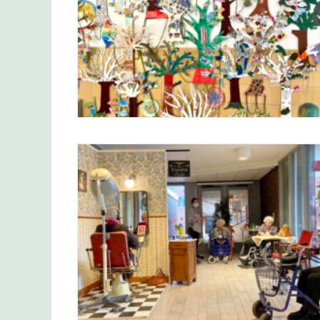
Scholen workshop GEWORTELD
Ook in dit bijzondere jaar was De
Kopsalon weer van de partij tijdens
Festival Vocallis 2020. Coronaproof!