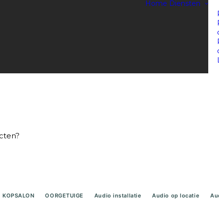
Home
Diensten
ecten?
KOPSALON
OORGETUIGE
Audio installatie
Audio op locatie
Au