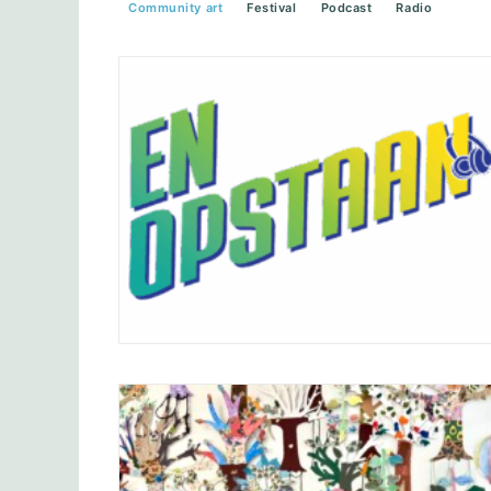
Community art
Festival
Podcast
Radio
Met EN OPSTAAN bouwt De Kopsalon
samen met inwoners van Heerlen aan
een nieuw verhaal over hun stad.