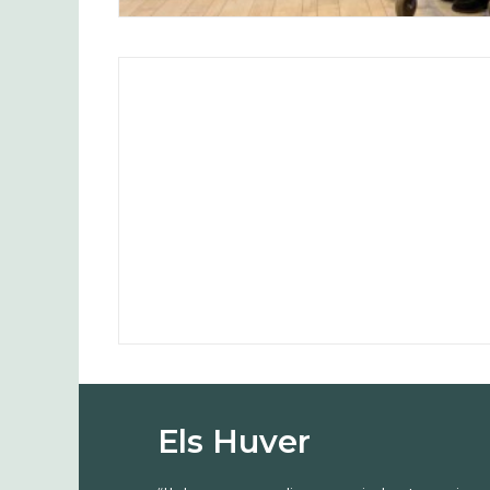
De Mazzelmuur: een ruilpunt van
geluksmomenten
Els Huver