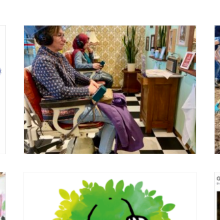
Audiotheater De Kopsalon voor
Hoofdzaken staat tijdens Boekenweek
2024 in Centre Ceramique in Maastricht
met verhalen over familie.