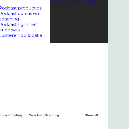
De Kopsalon
Visie & CV
Podcast producties
Podcast cursus en
coaching
Podcasting in het
onderwijs:
Luisteren op locatie
diowandeling
Coaching/training
Show all