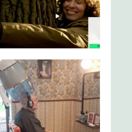
Crowdfunding-campagne voor
GEWORTELD, een audio-boswandeling.
In maart 2019 stond De Kopsalon for
One bij twee ouderenzorg-locaties van
Sevagram: in Heerlen en Vaals.