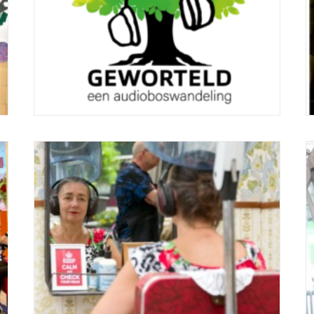
Tijdens festival Cultura Nova 2021 in
Heerlen
Tijdens het Geluksweekend in Heerlen
bracht De Kopsalon vier verhalen van
het project VAN GELUK SPREKEN.